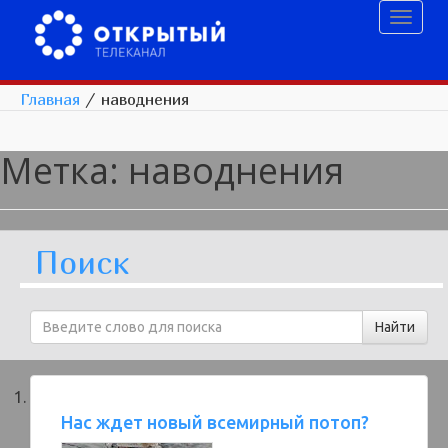
Toggl
naviga
Главная
/
наводнения
Метка:
наводнения
Поиск
Нас ждет новый всемирный потоп?