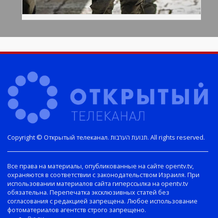
Copyright © Открытый телеканал. תנועת הערבות. All rights reserved.
Все права на материалы, опубликованные на сайте opentv.tv,
охраняются в соответствии с законодательством Израиля. При
использовании материалов сайта гиперссылка на opentv.tv
обязательна. Перепечатка эксклюзивных статей без
согласования с редакцией запрещена. Любое использование
фотоматериалов агентств строго запрещено.