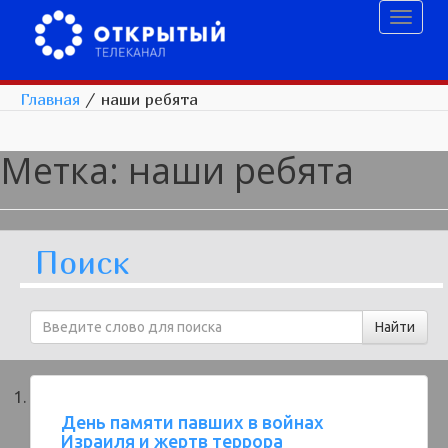
Toggl
naviga
Главная
/
наши ребята
Метка:
наши ребята
Поиск
День памяти павших в войнах
Израиля и жертв террора