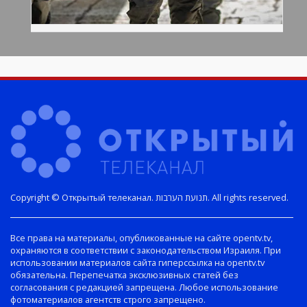
Copyright © Открытый телеканал. תנועת הערבות. All rights reserved.
Все права на материалы, опубликованные на сайте opentv.tv,
охраняются в соответствии с законодательством Израиля. При
использовании материалов сайта гиперссылка на opentv.tv
обязательна. Перепечатка эксклюзивных статей без
согласования с редакцией запрещена. Любое использование
фотоматериалов агентств строго запрещено.