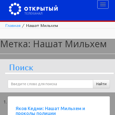
Toggl
naviga
Главная
/
Нашат Мильхем
Метка:
Нашат Мильхем
Поиск
Яков Кедми: Нашат Мильхем и
проколы полиции