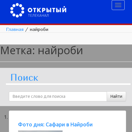
Toggl
naviga
Главная
/
найроби
Метка:
найроби
Поиск
Фото дня: Сафари в Найроби