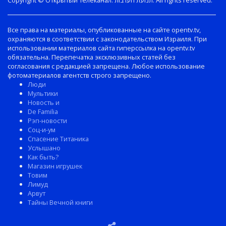
Copyright © Открытый телеканал. תנועת הערבות. All rights reserved.
Все права на материалы, опубликованные на сайте opentv.tv,
охраняются в соответствии с законодательством Израиля. При
использовании материалов сайта гиперссылка на opentv.tv
обязательна. Перепечатка эксклюзивных статей без
согласования с редакцией запрещена. Любое использование
фотоматериалов агентств строго запрещено.
Люди
Мультики
Новость и
De Familia
Рэп-новости
Соц-и-ум
Спасение Титаника
Услышано
Как быть?
Магазин игрушек
Товим
Лимуд
Арвут
Тайны Вечной книги