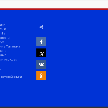
ики
ть и
ilia
овости
-ум
ние Титаника
шано
ыть?
ин игрушек
м
д
 Вечной книги