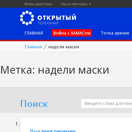
Жизнь диаспоры
Наши партнеры
ГЛАВНАЯ
Война с ХАМАСом
Точка зрения
Главная
/
надели маски
Метка:
надели маски
Поиск
Дыхание перемен