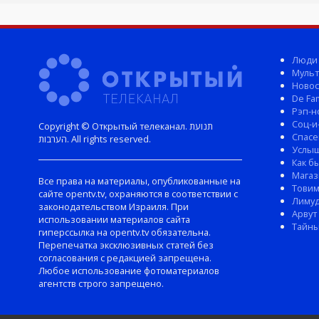
Люди
Мульт
Новос
De Fam
Рэп-н
Соц-и
Copyright © Открытый телеканал. תנועת
Спасе
הערבות. All rights reserved.
Услы
Как б
Магаз
Все права на материалы, опубликованные на
Тови
сайте opentv.tv, охраняются в соответствии с
Лиму
законодательством Израиля. При
Арвут
использовании материалов сайта
Тайны
гиперссылка на opentv.tv обязательна.
Перепечатка эксклюзивных статей без
согласования с редакцией запрещена.
Любое использование фотоматериалов
агентств строго запрещено.