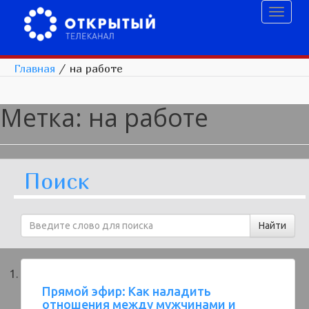
Toggl
naviga
Главная
/
на работе
Метка:
на работе
Поиск
Прямой эфир: Как наладить
отношения между мужчинами и