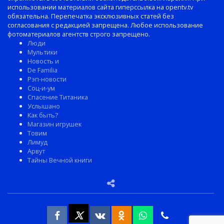
использовании материалов сайта гиперссылка на opentv.tv
обязательна. Перепечатка эксклюзивных статей без
согласования с редакцией запрещена. Любое использование
фотоматериалов агентств строго запрещено.
Люди
Мультики
Новость и
De Familia
Рэп-новости
Соц-и-ум
Спасение Титаника
Услышано
Как быть?
Магазин игрушек
Товим
Лимуд
Арвут
Тайны Вечной книги