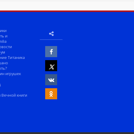
ики
ть и
ilia
овости
-ум
ние Титаника
шано
ыть?
ин игрушек
м
д
 Вечной книги