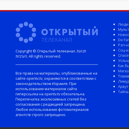
Люди
Мульт
Новос
De Fam
Рэп-н
Соц-и
Copyright © Открытый телеканал. תנועת
Спасе
הערבות. All rights reserved.
Услы
Как б
Магаз
Все права на материалы, опубликованные на
Тови
сайте opentv.tv, охраняются в соответствии с
Лиму
законодательством Израиля. При
Арвут
использовании материалов сайта
Тайны
гиперссылка на opentv.tv обязательна.
Перепечатка эксклюзивных статей без
согласования с редакцией запрещена.
Любое использование фотоматериалов
агентств строго запрещено.