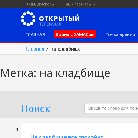
Жизнь диаспоры
Наши партнеры
ГЛАВНАЯ
Война с ХАМАСом
Точка зрения
Главная
/
на кладбище
Метка:
на кладбище
Поиск
На кладбище все спокойно