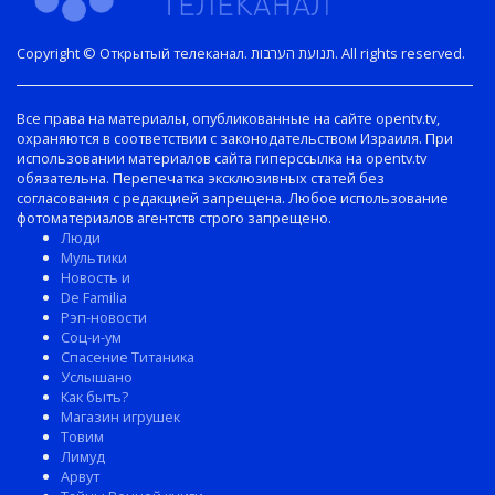
Copyright © Открытый телеканал. תנועת הערבות. All rights reserved.
Все права на материалы, опубликованные на сайте opentv.tv,
охраняются в соответствии с законодательством Израиля. При
использовании материалов сайта гиперссылка на opentv.tv
обязательна. Перепечатка эксклюзивных статей без
согласования с редакцией запрещена. Любое использование
фотоматериалов агентств строго запрещено.
Люди
Мультики
Новость и
De Familia
Рэп-новости
Соц-и-ум
Спасение Титаника
Услышано
Как быть?
Магазин игрушек
Товим
Лимуд
Арвут