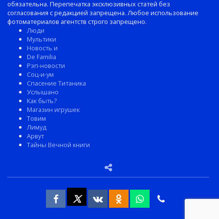
обязательна. Перепечатка эксклюзивных статей без
согласования с редакцией запрещена. Любое использование
фотоматериалов агентств строго запрещено.
Люди
Мультики
Новость и
De Familia
Рэп-новости
Соц-и-ум
Спасение Титаника
Услышано
Как быть?
Магазин игрушек
Товим
Лимуд
Арвут
Тайны Вечной книги