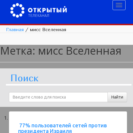
Toggl
naviga
Главная
/
мисс Вселенная
Метка:
мисс Вселенная
Поиск
​ 77% пользователей сетей против
президента Израиля