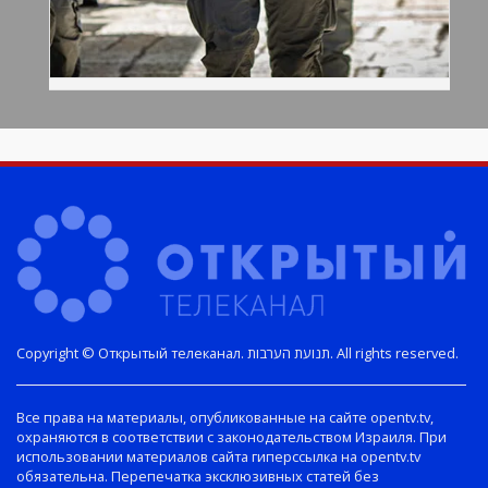
Copyright © Открытый телеканал. תנועת הערבות. All rights reserved.
Все права на материалы, опубликованные на сайте opentv.tv,
охраняются в соответствии с законодательством Израиля. При
использовании материалов сайта гиперссылка на opentv.tv
обязательна. Перепечатка эксклюзивных статей без