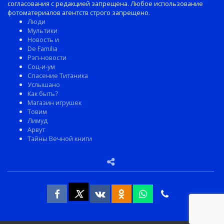
согласования с редакцией запрещена. Любое использование
фотоматериалов агентств строго запрещено.
Люди
Мультики
Новость и
De Familia
Рэп-новости
Соц-и-ум
Спасение Титаника
Услышано
Как быть?
Магазин игрушек
Товим
Лимуд
Арвут
Тайны Вечной книги