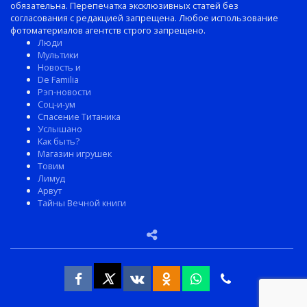
обязательна. Перепечатка эксклюзивных статей без
согласования с редакцией запрещена. Любое использование
фотоматериалов агентств строго запрещено.
Люди
Мультики
Новость и
De Familia
Рэп-новости
Соц-и-ум
Спасение Титаника
Услышано
Как быть?
Магазин игрушек
Товим
Лимуд
Арвут
Тайны Вечной книги