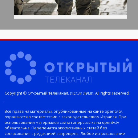
Copyright © Открытый телеканал. תנועת הערבות. All rights reserved.
Все права на материалы, опубликованные на сайте opentv.tv,
охраняются в соответствии с законодательством Израиля. При
использовании материалов сайта гиперссылка на opentv.tv
обязательна. Перепечатка эксклюзивных статей без
согласования с редакцией запрещена. Любое использование