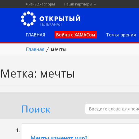
Жизнь диаспоры
Наши партнеры
ГЛАВНАЯ
Война с ХАМАСом
Точка зрения
Главная
/
мечты
Метка:
мечты
Поиск
Мечты изменят мир?