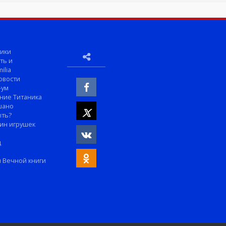
ики
ть и
ilia
овости
-ум
ние Титаника
шано
ыть?
ин игрушек
м
д
 Вечной книги