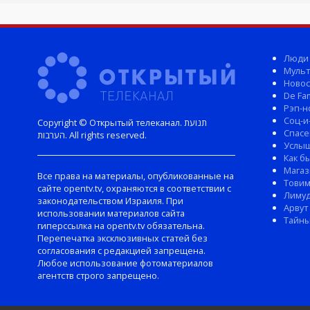
Люди
Мульт
Новос
De Fam
Рэп-н
Соц-и
Copyright © Открытый телеканал. תנועת
Спасе
הערבות. All rights reserved.
Услы
Как б
Магаз
Все права на материалы, опубликованные на
Тови
сайте opentv.tv, охраняются в соответствии с
Лиму
законодательством Израиля. При
Арвут
использовании материалов сайта
Тайны
гиперссылка на opentv.tv обязательна.
Перепечатка эксклюзивных статей без
согласования с редакцией запрещена.
Любое использование фотоматериалов
агентств строго запрещено.