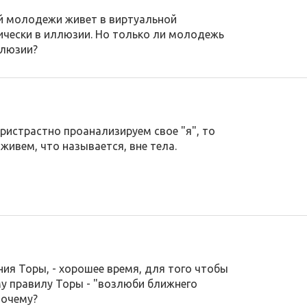
й молодежи живет в виртуальной
тически в иллюзии. Но только ли молодежь
ллюзии?
ристрастно проанализируем свое "я", то
живем, что называется, вне тела.
ия Торы, - хорошее время, для того чтобы
у правилу Торы - "возлюби ближнего
 Почему?