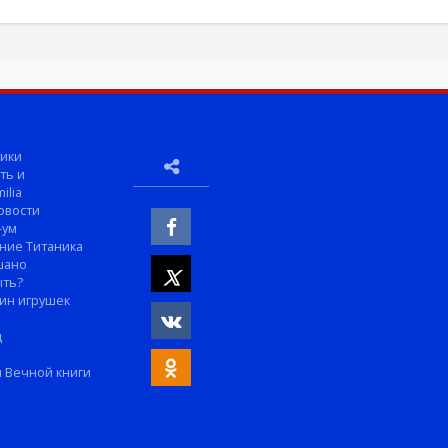
ики
ть и
ilia
овости
-ум
ние Титаника
шано
ыть?
ин игрушек
м
д
 Вечной книги