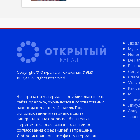
Люди
Мульт
Новос
De Fam
Рэп-н
Соц-и
Copyright © Открытый телеканал. תנועת
Спасе
הערבות. All rights reserved.
Услы
Как б
Магаз
Все права на материалы, опубликованные на
Тови
сайте opentv.tv, охраняются в соответствии с
Лиму
законодательством Израиля. При
Арвут
использовании материалов сайта
Тайны
гиперссылка на opentv.tv обязательна.
Перепечатка эксклюзивных статей без
согласования с редакцией запрещена.
Любое использование фотоматериалов