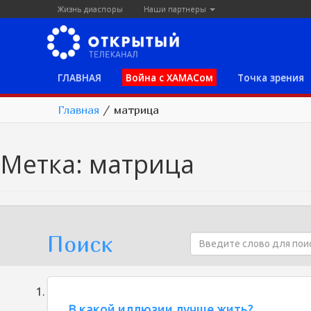
Жизнь диаспоры
Наши партнеры
ГЛАВНАЯ
Война с ХАМАСом
Точка зрения
Главная
/
матрица
Метка:
матрица
Поиск
В какой иллюзии лучше жить?