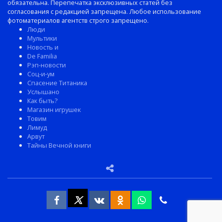
обязательна. Перепечатка эксклюзивных статей без
согласования с редакцией запрещена. Любое использование
фотоматериалов агентств строго запрещено.
Люди
Мультики
Новость и
De Familia
Рэп-новости
Соц-и-ум
Спасение Титаника
Услышано
Как быть?
Магазин игрушек
Товим
Лимуд
Арвут
Тайны Вечной книги