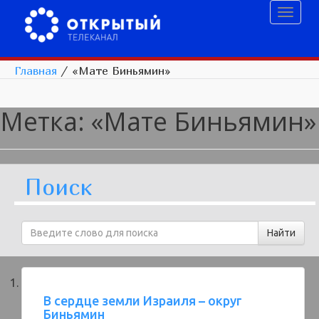
Toggl
naviga
Главная
/
«Мате Биньямин»
Метка:
«Мате Биньямин»
Поиск
В сердце земли Израиля – округ
Биньямин