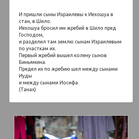
И пришли сыны Израилевы к Иехошуа в
стан, в Шило.
Иехошуа бросил им жребий в Шило пред
Господом,
и разделил там землю сынам Израилевым
по участкам их.
Первый жребий вышел колену сынов
Биньямина.
Предел их по жребию шел между сынами
Иуды
и между сынами Иосифа.
(Танах)