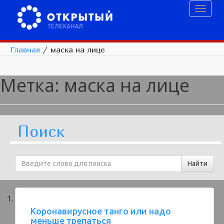
Toggl
naviga
Главная
/
маска на лице
Метка:
маска на лице
Поиск
Коронавирусное танго или надо
меньше трепаться