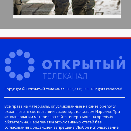
Copyright © Открытый телеканал. תנועת הערבות. All rights reserved.
Все права на материалы, опубликованные на сайте opentv.tv,
охраняются в соответствии с законодательством Израиля. При
использовании материалов сайта гиперссылка на opentv.tv
обязательна. Перепечатка эксклюзивных статей без
согласования с редакцией запрещена. Любое использование