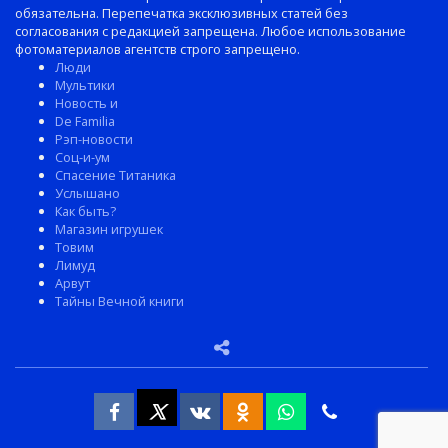
обязательна. Перепечатка эксклюзивных статей без
согласования с редакцией запрещена. Любое использование
фотоматериалов агентств строго запрещено.
Люди
Мультики
Новость и
De Familia
Рэп-новости
Соц-и-ум
Спасение Титаника
Услышано
Как быть?
Магазин игрушек
Товим
Лимуд
Арвут
Тайны Вечной книги