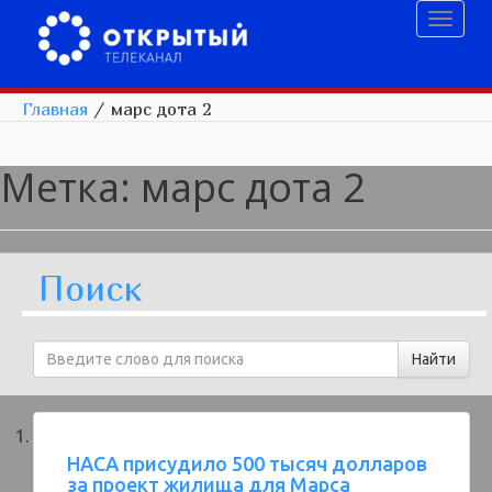
Toggl
naviga
Главная
/
марс дота 2
Метка:
марс дота 2
Поиск
НАСА присудило 500 тысяч долларов
за проект жилища для Марса