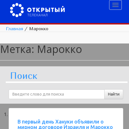
Toggl
naviga
Главная
/
Марокко
Метка:
Марокко
Поиск
В первый день Хануки объявили о
мирном договоре Израиля и Марокко