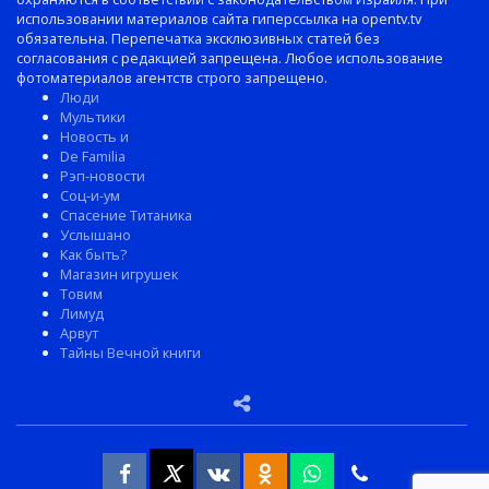
использовании материалов сайта гиперссылка на opentv.tv
обязательна. Перепечатка эксклюзивных статей без
согласования с редакцией запрещена. Любое использование
фотоматериалов агентств строго запрещено.
Люди
Мультики
Новость и
De Familia
Рэп-новости
Соц-и-ум
Спасение Титаника
Услышано
Как быть?
Магазин игрушек
Товим
Лимуд
Арвут
Тайны Вечной книги