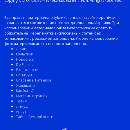
Copyright © Открытый телеканал. תנועת הערבות. All rights reserved.
Все права на материалы, опубликованные на сайте opentv.tv,
охраняются в соответствии с законодательством Израиля. При
использовании материалов сайта гиперссылка на opentv.tv
обязательна. Перепечатка эксклюзивных статей без
согласования с редакцией запрещена. Любое использование
фотоматериалов агентств строго запрещено.
Люди
Мультики
Новость и
De Familia
Рэп-новости
Соц-и-ум
Спасение Титаника
Услышано
Как быть?
Магазин игрушек
Товим
Лимуд
Арвут
Тайны Вечной книги