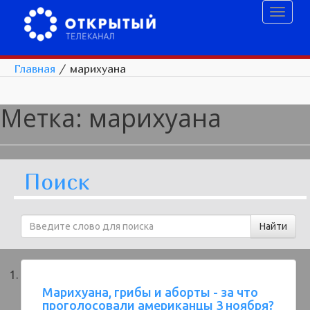
Toggl
naviga
Главная
/
марихуана
Метка:
марихуана
Поиск
Марихуана, грибы и аборты - за что
проголосовали американцы 3 ноября?