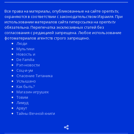
Все права на материалы, опубликованные на сайте opentv.tv,
охраняются в соответствии с законодательством Израиля. При
использовании материалов сайта гиперссылка на opentv.tv
обязательна. Перепечатка эксклюзивных статей без
согласования с редакцией запрещена. Любое использование
фотоматериалов агентств строго запрещено.
Люди
Мультики
Новость и
De Familia
Рэп-новости
Соц-и-ум
Спасение Титаника
Услышано
Как быть?
Магазин игрушек
Товим
Лимуд
Арвут
Тайны Вечной книги