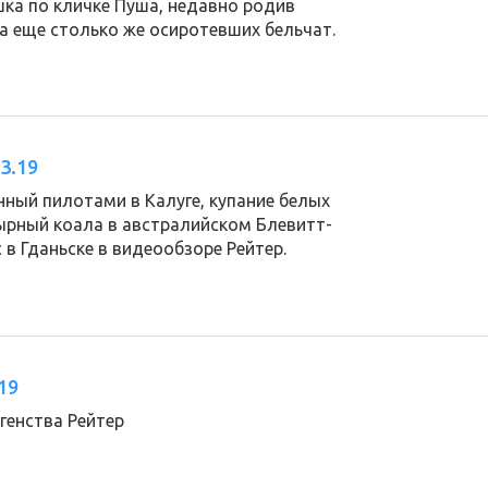
шка по кличке Пуша, недавно родив
а еще столько же осиротевших бельчат.
3.19
ный пилотами в Калуге, купание белых
ырный коала в австралийском Блевитт-
 в Гданьске в видеообзоре Рейтер.
19
генства Рейтер