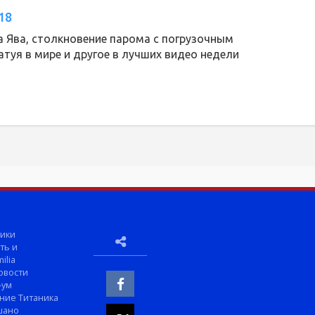
18
 Ява, столкновение парома с погрузочным
атуя в мире и другое в лучших видео недели
ики
ть и
ilia
овости
-ум
ние Титаника
шано