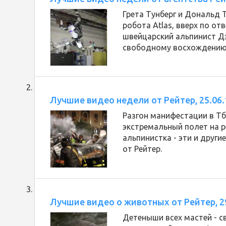
Грета Тунберг и Дональд
робота Atlas, вверх по отв
швейцарский альпинист Д
свободному восхождению 
Лучшие видео недели от Рейтер, 25.06.
Разгон манифестации в Тб
экстремальный полет на 
альпинистка - эти и друг
от Рейтер.
Лучшие видео о животных от Рейтер, 2
Детеныши всех мастей - с