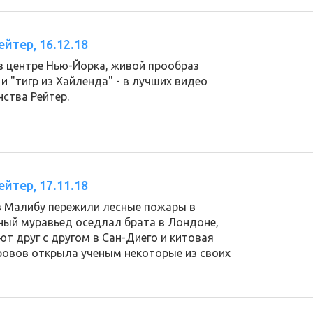
йтер, 16.12.18
в центре Нью-Йорка, живой прообраз
 "тигр из Хайленда" - в лучших видео
нства Рейтер.
йтер, 17.11.18
в Малибу пережили лесные пожары в
ый муравьед оседлал брата в Лондоне,
ют друг с другом в Сан-Диего и китовая
тровов открыла ученым некоторые из своих