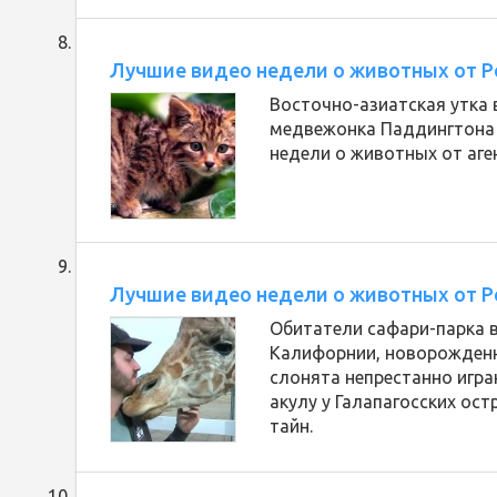
Лучшие видео недели о животных от Ре
Восточно-азиатская утка 
медвежонка Паддингтона и
недели о животных от аге
Лучшие видео недели о животных от Ре
Обитатели сафари-парка 
Калифорнии, новорожденн
слонята непрестанно игра
акулу у Галапагосских ос
тайн.