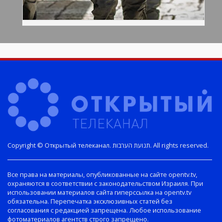
Copyright © Открытый телеканал. תנועת הערבות. All rights reserved.
Все права на материалы, опубликованные на сайте opentv.tv,
охраняются в соответствии с законодательством Израиля. При
использовании материалов сайта гиперссылка на opentv.tv
обязательна. Перепечатка эксклюзивных статей без
согласования с редакцией запрещена. Любое использование
фотоматериалов агентств строго запрещено.