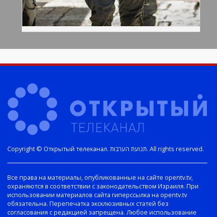
Copyright © Открытый телеканал. תנועת הערבות. All rights reserved.
Все права на материалы, опубликованные на сайте opentv.tv,
охраняются в соответствии с законодательством Израиля. При
использовании материалов сайта гиперссылка на opentv.tv
обязательна. Перепечатка эксклюзивных статей без
согласования с редакцией запрещена. Любое использование