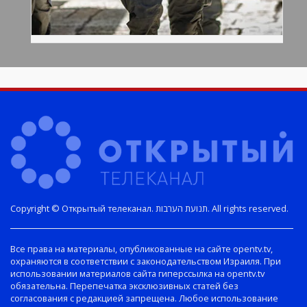
Copyright © Открытый телеканал. תנועת הערבות. All rights reserved.
Все права на материалы, опубликованные на сайте opentv.tv,
охраняются в соответствии с законодательством Израиля. При
использовании материалов сайта гиперссылка на opentv.tv
обязательна. Перепечатка эксклюзивных статей без
согласования с редакцией запрещена. Любое использование