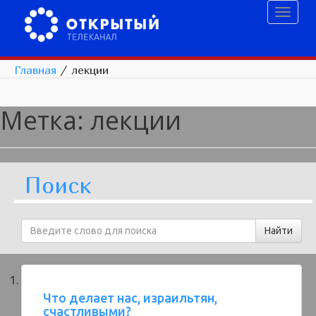
Toggl
naviga
Главная
/
лекции
Метка:
лекции
Поиск
Что делает нас, израильтян,
счастливыми?