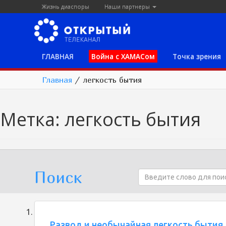
Жизнь диаспоры
Наши партнеры
ГЛАВНАЯ
Война с ХАМАСом
Точка зрения
Главная
/
легкость бытия
Метка:
легкость бытия
Поиск
Развод и необычайная легкость бытия