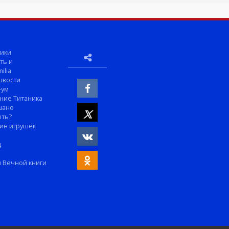
ики
ть и
ilia
овости
-ум
ние Титаника
шано
ыть?
ин игрушек
м
д
 Вечной книги