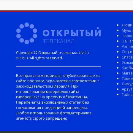
Люди
Мульт
Новос
De Fam
Рэп-н
Соц-и
Copyright © Открытый телеканал. תנועת
Спасе
הערבות. All rights reserved.
Услы
Как б
Магаз
Все права на материалы, опубликованные на
Тови
сайте opentv.tv, охраняются в соответствии с
Лиму
законодательством Израиля. При
Арвут
использовании материалов сайта
Тайны
гиперссылка на opentv.tv обязательна.
Перепечатка эксклюзивных статей без
согласования с редакцией запрещена.
Любое использование фотоматериалов
агентств строго запрещено.