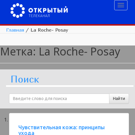
Toggl
naviga
Главная
/
La Roche- Posay
Метка:
La Roche- Posay
Поиск
Чувствительная кожа: принципы
ухода