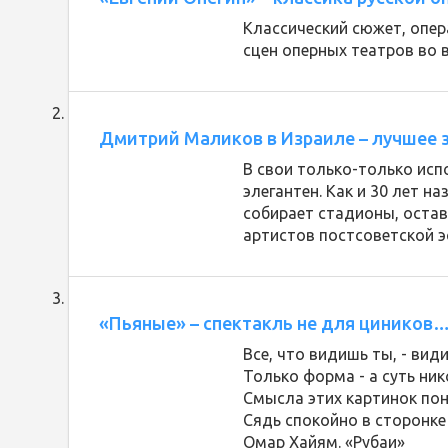
Классический сюжет, опер
сцен оперных театров во 
Дмитрий Маликов в Израиле – лучшее з
В свои только-только исп
элегантен. Как и 30 лет н
собирает стадионы, оста
артистов постсоветской э
«Пьяные» – спектакль не для циников
Все, что видишь ты, - ви
Только форма - а суть ник
Смысла этих картинок пон
Сядь спокойно в сторонке 
Омар Хайям. «Рубаи»