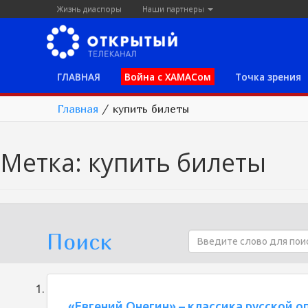
Жизнь диаспоры
Наши партнеры
ГЛАВНАЯ
Война с ХАМАСом
Точка зрения
Главная
/
купить билеты
Метка:
купить билеты
Поиск
«Евгений Онегин» – классика русской о