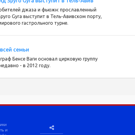
 Spyro Gyra выступит в Тель-Авив
юбителей джаза и фьюжн: прославленный
pyro Gyra выступит в Тель-Авивском порту,
 мирового гастрольного турне.
 всей семьи
ограф Бенсе Ваги основал цирковую группу
недавно - в 2012 году.
ики
ть и