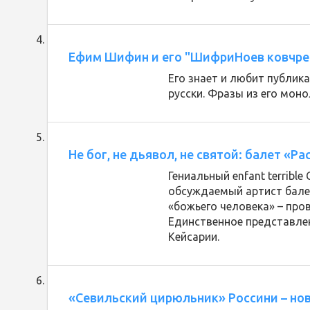
Ефим Шифин и его "ШифриНоев ковчре
Его знает и любит публика
русски. Фразы из его мон
Не бог, не дьявол, не святой: балет «Р
Гениальный enfant terribl
обсуждаемый артист балет
«божьего человека» – про
Единственное представлен
Кейсарии.
«Севильский цирюльник» Россини – нов