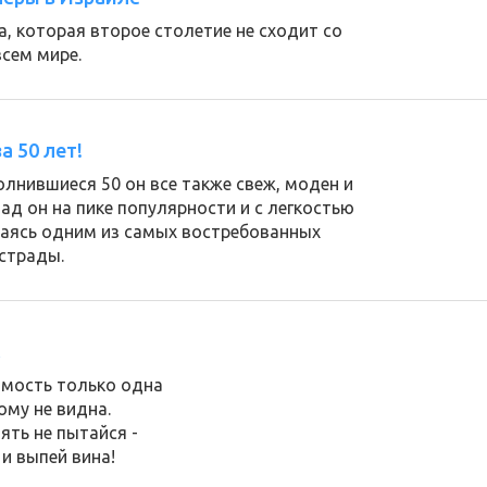
а, которая второе столетие не сходит со
всем мире.
а 50 лет!
олнившиеся 50 он все также свеж, моден и
азад он на пике популярности и с легкостью
ваясь одним из самых востребованных
страды.
…
димость только одна
ому не видна.
ять не пытайся -
и выпей вина!