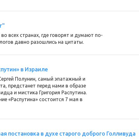
г"
 во всех странах, где говорят и думают по-
ологов давно разошлись на цитаты.
аспутин» в Израиле
e Сергей Полунин, самый эпатажный и
а, предстанет перед нами в образе
видца и мистика Григория Распутина.
ие «Распутина» состоится 7 мая в
ая постановка в духе старого доброго Голливуда