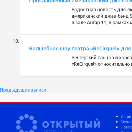
Прославленный американский джаз-бэнд
Радостная новость для л
американский джаз-бэнд S
в зале Ангар 11, в рамках
Волшебное шоу театра «ReCirquel» для
Венгерский танцор и хоре
«ReCirquel» относительно 
Навигация
Предыдущие записи
по
записям
Люди
Мульт
Новос