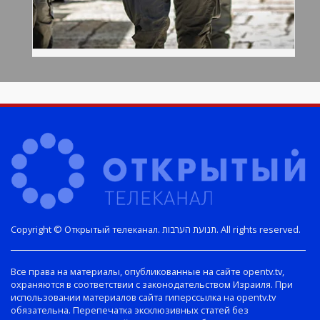
Copyright © Открытый телеканал. תנועת הערבות. All rights reserved.
Все права на материалы, опубликованные на сайте opentv.tv,
охраняются в соответствии с законодательством Израиля. При
использовании материалов сайта гиперссылка на opentv.tv
обязательна. Перепечатка эксклюзивных статей без