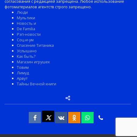
согласования с редакцией запрещена. Любое использование
фотоматериалов агентств строго запрещено.
Люди
Мультики
Новость и
De Familia
Рэп-новости
Соц-и-ум
Спасение Титаника
Услышано
Как быть?
Магазин игрушек
Товим
Лимуд
Арвут
Тайны Вечной книги