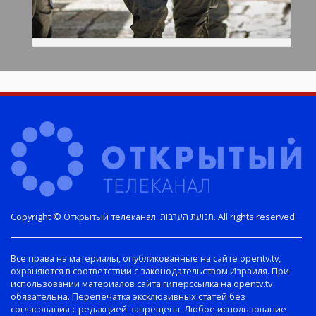
Copyright © Открытый телеканал. תנועת הערבות. All rights reserved.
Все права на материалы, опубликованные на сайте opentv.tv,
охраняются в соответствии с законодательством Израиля. При
использовании материалов сайта гиперссылка на opentv.tv
обязательна. Перепечатка эксклюзивных статей без
согласования с редакцией запрещена. Любое использование