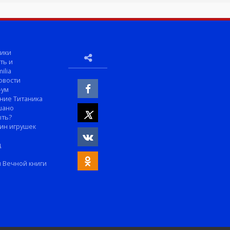
ики
ть и
ilia
овости
-ум
ние Титаника
шано
ыть?
ин игрушек
м
д
 Вечной книги