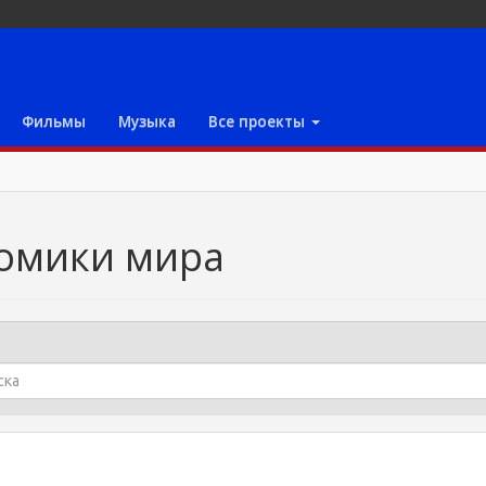
Фильмы
Музыка
Все проекты
омики мира