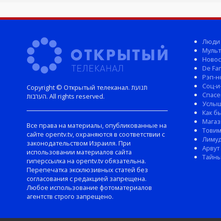
Люди
Мульт
Новос
De Fam
Рэп-н
Соц-и
Copyright © Открытый телеканал. תנועת
Спасе
הערבות. All rights reserved.
Услы
Как б
Магаз
Все права на материалы, опубликованные на
Тови
сайте opentv.tv, охраняются в соответствии с
Лиму
законодательством Израиля. При
Арвут
использовании материалов сайта
Тайны
гиперссылка на opentv.tv обязательна.
Перепечатка эксклюзивных статей без
согласования с редакцией запрещена.
Любое использование фотоматериалов
агентств строго запрещено.