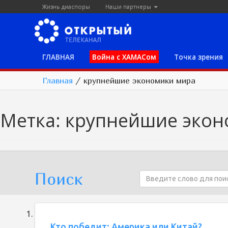
Жизнь диаспоры
Наши партнеры
ГЛАВНАЯ
Война с ХАМАСом
Точка зрения
Главная
/
крупнейшие экономики мира
Метка:
крупнейшие экон
Поиск
Кто победит: Америка или Китай?