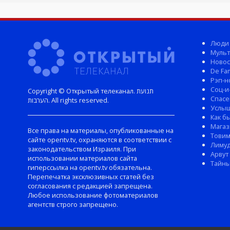
Люди
Мульт
Новос
De Fam
Рэп-н
Соц-и
Copyright © Открытый телеканал. תנועת
Спасе
הערבות. All rights reserved.
Услы
Как б
Магаз
Все права на материалы, опубликованные на
Тови
сайте opentv.tv, охраняются в соответствии с
Лиму
законодательством Израиля. При
Арвут
использовании материалов сайта
Тайны
гиперссылка на opentv.tv обязательна.
Перепечатка эксклюзивных статей без
согласования с редакцией запрещена.
Любое использование фотоматериалов
агентств строго запрещено.