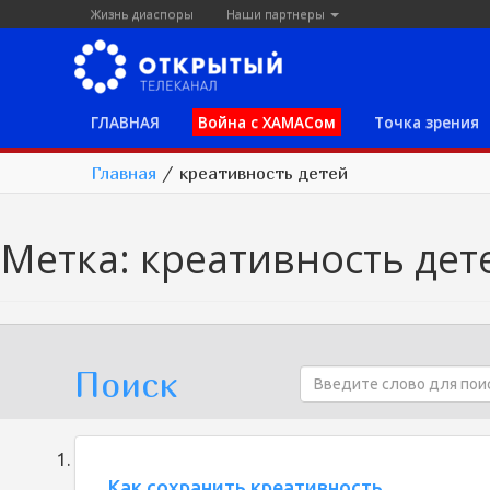
Жизнь диаспоры
Наши партнеры
ГЛАВНАЯ
Война с ХАМАСом
Точка зрения
Главная
/
креативность детей
Метка:
креативность дет
Поиск
Как сохранить креативность