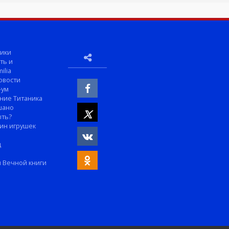
ики
ть и
ilia
овости
-ум
ние Титаника
шано
ыть?
ин игрушек
м
д
 Вечной книги