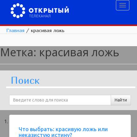
Toggl
naviga
Главная
/
красивая ложь
Метка:
красивая ложь
Поиск
Что выбрать: красивую ложь или
неказистую истину?