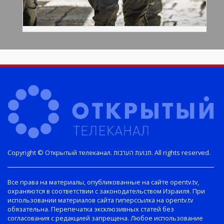
Copyright © Открытый телеканал. תנועת הערבות. All rights reserved.
Все права на материалы, опубликованные на сайте opentv.tv,
охраняются в соответствии с законодательством Израиля. При
использовании материалов сайта гиперссылка на opentv.tv
обязательна. Перепечатка эксклюзивных статей без
согласования с редакцией запрещена. Любое использование