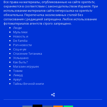
Все права на материалы, опубликованные на сайте opentv.tv,
охраняются в соответствии с законодательством Израиля. При
использовании материалов сайта гиперссылка на opentv.tv
обязательна. Перепечатка эксклюзивных статей без
согласования с редакцией запрещена. Любое использование
фотоматериалов агентств строго запрещено.
Люди
Мультики
Новость и
De Familia
Рэп-новости
Соц-и-ум
Спасение Титаника
Услышано
Как быть?
Магазин игрушек
Товим
Лимуд
Арвут
Тайны Вечной книги