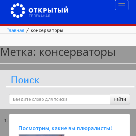
Toggl
naviga
Главная
/
консерваторы
Метка:
консерваторы
Поиск
Посмотрим, какие вы плюралисты!