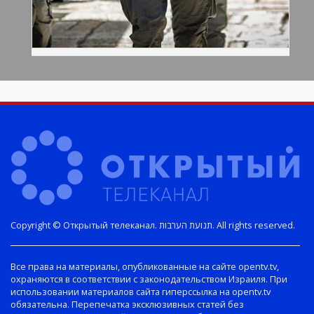
Copyright © Открытый телеканал. תנועת הערבות. All rights reserved.
Все права на материалы, опубликованные на сайте opentv.tv,
охраняются в соответствии с законодательством Израиля. При
использовании материалов сайта гиперссылка на opentv.tv
обязательна. Перепечатка эксклюзивных статей без