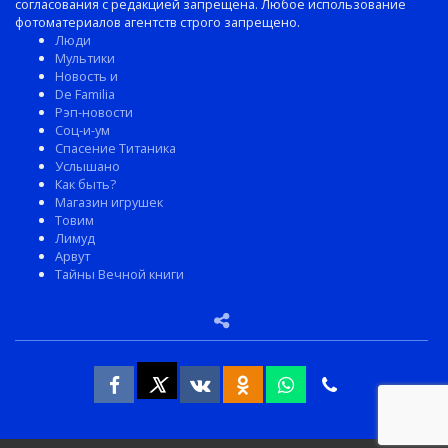
согласования с редакцией запрещена. Любое использование
фотоматериалов агентств строго запрещено.
Люди
Мультики
Новость и
De Familia
Рэп-новости
Соц-и-ум
Спасение Титаника
Услышано
Как быть?
Магазин игрушек
Товим
Лимуд
Арвут
Тайны Вечной книги