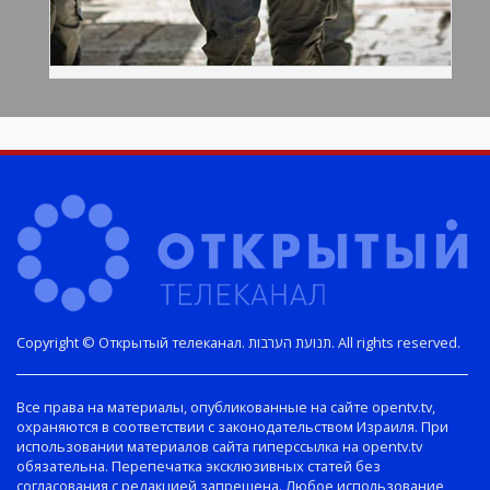
Copyright © Открытый телеканал. תנועת הערבות. All rights reserved.
Все права на материалы, опубликованные на сайте opentv.tv,
охраняются в соответствии с законодательством Израиля. При
использовании материалов сайта гиперссылка на opentv.tv
обязательна. Перепечатка эксклюзивных статей без
согласования с редакцией запрещена. Любое использование