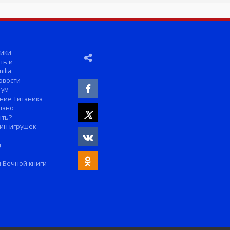
ики
ть и
ilia
овости
-ум
ние Титаника
шано
ыть?
ин игрушек
м
д
 Вечной книги