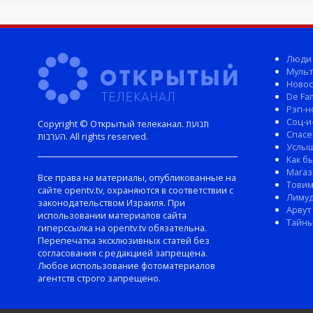
Люди
Мульт
Новос
De Fam
Рэп-н
Соц-и
Copyright © Открытый телеканал. תנועת
Спасе
הערבות. All rights reserved.
Услы
Как б
Магаз
Все права на материалы, опубликованные на
Тови
сайте opentv.tv, охраняются в соответствии с
Лиму
законодательством Израиля. При
Арвут
использовании материалов сайта
Тайны
гиперссылка на opentv.tv обязательна.
Перепечатка эксклюзивных статей без
согласования с редакцией запрещена.
Любое использование фотоматериалов
агентств строго запрещено.