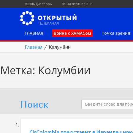
Жизнь диаспоры
Наши партнеры
ГЛАВНАЯ
Война с ХАМАСом
Точка зрения
Главная
/
Колумбии
Метка:
Колумбии
Поиск
CirColombia представит в Израиле цир