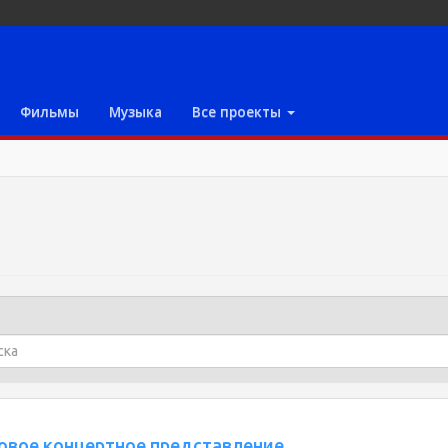
Фильмы
Музыка
Все проекты
ковое концертное представление