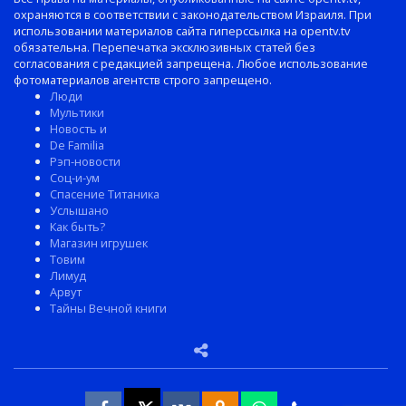
охраняются в соответствии с законодательством Израиля. При
использовании материалов сайта гиперссылка на opentv.tv
обязательна. Перепечатка эксклюзивных статей без
согласования с редакцией запрещена. Любое использование
фотоматериалов агентств строго запрещено.
Люди
Мультики
Новость и
De Familia
Рэп-новости
Соц-и-ум
Спасение Титаника
Услышано
Как быть?
Магазин игрушек
Товим
Лимуд
Арвут
Тайны Вечной книги