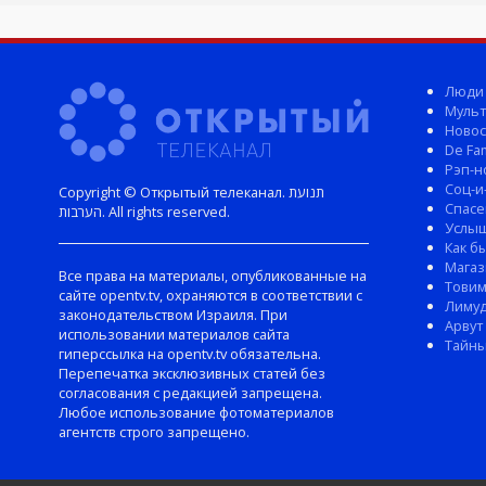
Люди
Мульт
Новос
De Fam
Рэп-н
Соц-и
Copyright © Открытый телеканал. תנועת
Спасе
הערבות. All rights reserved.
Услы
Как б
Магаз
Все права на материалы, опубликованные на
Тови
сайте opentv.tv, охраняются в соответствии с
Лиму
законодательством Израиля. При
Арвут
использовании материалов сайта
Тайны
гиперссылка на opentv.tv обязательна.
Перепечатка эксклюзивных статей без
согласования с редакцией запрещена.
Любое использование фотоматериалов
агентств строго запрещено.