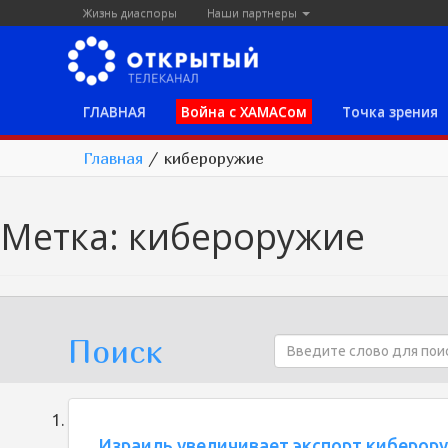
Жизнь диаспоры
Наши партнеры
ГЛАВНАЯ
Война с ХАМАСом
Точка зрения
Главная
/
кибероружие
Метка:
кибероружие
Поиск
Израиль увеличивает экспорт киберор