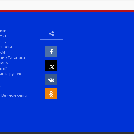
ики
ть и
ilia
овости
-ум
ние Титаника
шано
ыть?
ин игрушек
м
д
 Вечной книги