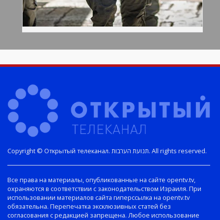
Copyright © Открытый телеканал. תנועת הערבות. All rights reserved.
Все права на материалы, опубликованные на сайте opentv.tv,
охраняются в соответствии с законодательством Израиля. При
использовании материалов сайта гиперссылка на opentv.tv
обязательна. Перепечатка эксклюзивных статей без
согласования с редакцией запрещена. Любое использование