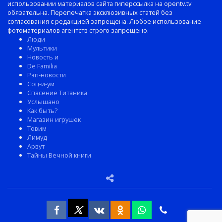
использовании материалов сайта гиперссылка на opentv.tv
обязательна. Перепечатка эксклюзивных статей без
согласования с редакцией запрещена. Любое использование
фотоматериалов агентств строго запрещено.
Люди
Мультики
Новость и
De Familia
Рэп-новости
Соц-и-ум
Спасение Титаника
Услышано
Как быть?
Магазин игрушек
Товим
Лимуд
Арвут
Тайны Вечной книги