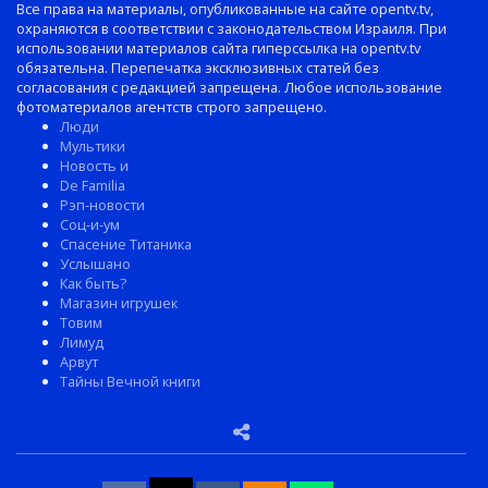
Все права на материалы, опубликованные на сайте opentv.tv,
охраняются в соответствии с законодательством Израиля. При
использовании материалов сайта гиперссылка на opentv.tv
обязательна. Перепечатка эксклюзивных статей без
согласования с редакцией запрещена. Любое использование
фотоматериалов агентств строго запрещено.
Люди
Мультики
Новость и
De Familia
Рэп-новости
Соц-и-ум
Спасение Титаника
Услышано
Как быть?
Магазин игрушек
Товим
Лимуд
Арвут
Тайны Вечной книги