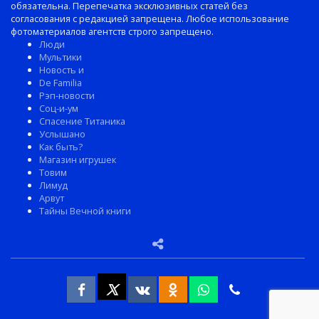
обязательна. Перепечатка эксклюзивных статей без
согласования с редакцией запрещена. Любое использование
фотоматериалов агентств строго запрещено.
Люди
Мультики
Новость и
De Familia
Рэп-новости
Соц-и-ум
Спасение Титаника
Услышано
Как быть?
Магазин игрушек
Товим
Лимуд
Арвут
Тайны Вечной книги