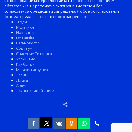
использовании материалов сайта гиперссылка на opentv.tv
обязательна. Перепечатка эксклюзивных статей без
согласования с редакцией запрещена. Любое использование
фотоматериалов агентств строго запрещено.
Люди
Мультики
Новость и
De Familia
Рэп-новости
Соц-и-ум
Спасение Титаника
Услышано
Как быть?
Магазин игрушек
Товим
Лимуд
Арвут
Тайны Вечной книги