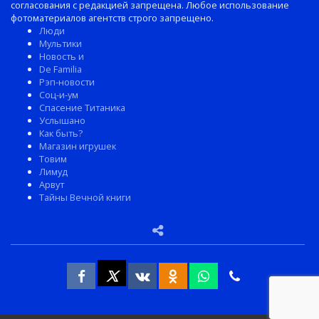
согласования с редакцией запрещена. Любое использование
фотоматериалов агентств строго запрещено.
Люди
Мультики
Новость и
De Familia
Рэп-новости
Соц-и-ум
Спасение Титаника
Услышано
Как быть?
Магазин игрушек
Товим
Лимуд
Арвут
Тайны Вечной книги