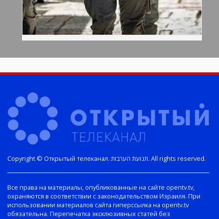
Copyright © Открытый телеканал. תנועת הערבות. All rights reserved.
Все права на материалы, опубликованные на сайте opentv.tv,
охраняются в соответствии с законодательством Израиля. При
использовании материалов сайта гиперссылка на opentv.tv
обязательна. Перепечатка эксклюзивных статей без