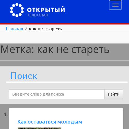
Toggl
naviga
Главная
/
как не стареть
Метка:
как не стареть
Поиск
Как оставаться молодым