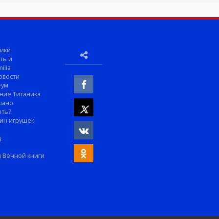
ики
ть и
ilia
овости
-ум
ние Титаника
шано
ыть?
ин игрушек
м
д
 Вечной книги