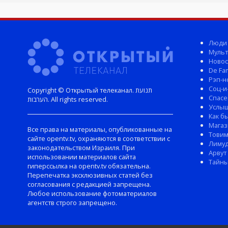
Люди
Мульт
Новос
De Fam
Рэп-н
Соц-и
Copyright © Открытый телеканал. תנועת
Спасе
הערבות. All rights reserved.
Услы
Как б
Магаз
Все права на материалы, опубликованные на
Тови
сайте opentv.tv, охраняются в соответствии с
Лиму
законодательством Израиля. При
Арвут
использовании материалов сайта
Тайны
гиперссылка на opentv.tv обязательна.
Перепечатка эксклюзивных статей без
согласования с редакцией запрещена.
Любое использование фотоматериалов
агентств строго запрещено.